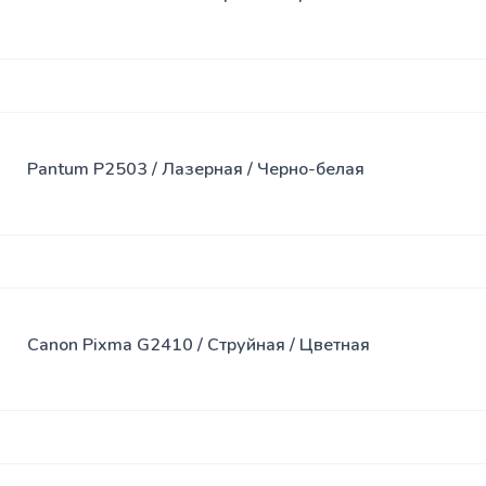
Спреи
USB-хабы
Клавиатура
SSD
Клавиатура
накопители
с мышью
Pantum P2503 / Лазерная / Черно-белая
Переходники
Сумки
Наклейки
Наушники
Canon Pixma G2410 / Струйная / Цветная
Коврики