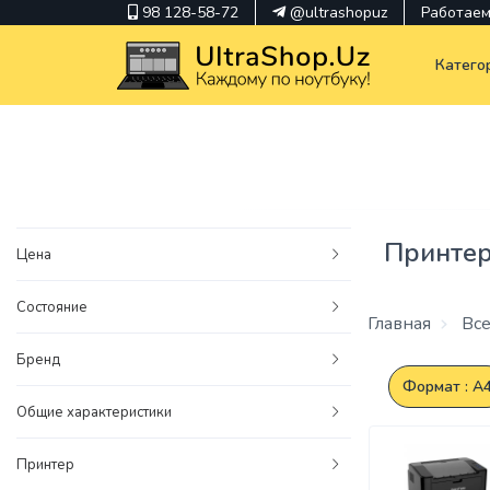
98 128-58-72
@ultrashopuz
Работаем 
Катего
pavilion
kindle
Принте
Цена
envy
Состояние
Hp
Главная
Все
thinkpad
Бренд
Формат : А
Общие характеристики
Принтер