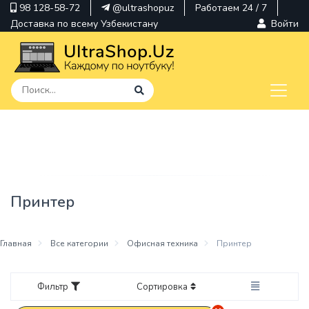
98 128-58-72
@ultrashopuz
Работаем 24 / 7
Доставка по всему Узбекистану
Войти
pavilion
kindle
envy
Принтер
Hp
thinkpad
Главная
Все категории
Офисная техника
Принтер
Фильтр
Сортировка