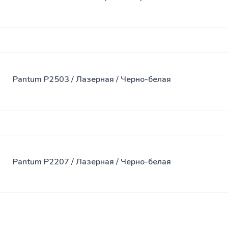
Спреи
USB-хабы
Клавиатура
SSD
Клавиатура
накопители
с мышью
Pantum P2503 / Лазерная / Черно-белая
Переходники
Сумки
Наклейки
Наушники
Pantum P2207 / Лазерная / Черно-белая
Коврики