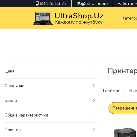
98 128-58-72
@ultrashopuz
Работаем 
Катего
pavilion
kindle
Принте
Цена
envy
Состояние
Hp
Главная
Все
thinkpad
Бренд
Разрешение
Общие характеристики
Принтер