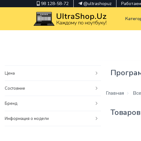
98 128-58-72
@ultrashopuz
Работаем 
Катего
pavilion
kindle
Програм
Цена
envy
Состояние
Hp
Главная
Все
thinkpad
Бренд
Товаров
Информация о модели