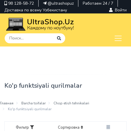
98 128-58-72
@ultrashopuz
Работаем 24 / 7
Доставка по всему Узбекистану
Войти
pavilion
kindle
envy
Ko'p funktsiyali qurilmalar
Hp
thinkpad
Главная
Barcha toifalar
Chop etish tehnikalari
Ko'p funktsiyali qurilmalar
Фильтр
Сортировка