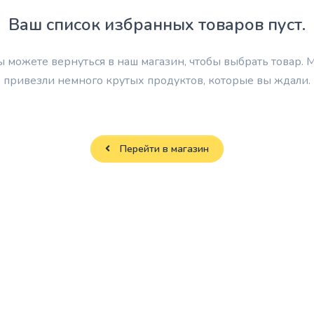
Spreylar
Ваш список избранных товаров пуст.
USB-
Klaviaturalar
hablar
ы можете вернуться в наш магазин, чтобы выбрать товар. 
Sichqoncha
SSD xotira
привезли немного крутых продуктов, которые вы ждали.
bilan
klaviaturalar
Adapterlar
Sumkalar
Перейти в магазин
Klaviatura
stikerlari
Naushniklar
Sichqoncha
yostiqchalari