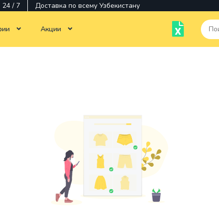
24 / 7
Доставка по всему Узбекистану
рии
Акции
Тотальная распродажа
Monobloklar
Kompyuterlar texnikasi
Noutbuklar
Chop etish tehnikalari
Siyoh
Ko'p
Monitorlar
Monitorlar
funktsiyali
qurilmalar
Dasturiy
Dasturlar
ta'minot
Kartridjlar
Aksessuarlar
Sisqonchalar
Printerlar
Operativ
Komponentlar
Stiluslar
xotira
Kabellar