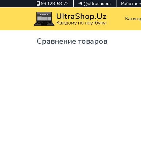
98 128-58-72
@ultrashopuz
Работаем 
Катего
Сравнение товаров
pavilion
kindle
envy
Hp
thinkpad