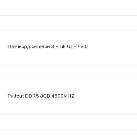
Spreylar
USB-
Klaviaturalar
hablar
Sichqoncha
SSD xotira
bilan
klaviaturalar
Патчкорд сетевой 3 м 5E UTP / 3.0
Adapterlar
Sumkalar
Klaviatura
stikerlari
Naushniklar
Pullout DDR5 8GB 4800MHZ
Sichqoncha
yostiqchalari