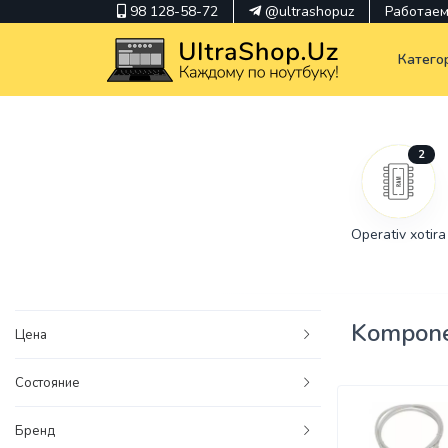
98 128-58-72
@ultrashopuz
Работаем 
Катего
2
pavilion
kindle
Operativ xotira
envy
Hp
thinkpad
Kompone
Цена
Состояние
Бренд