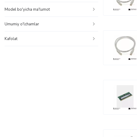
Model bo'yicha ma'lumot
Umumiy o'lchamlar
Kafolat