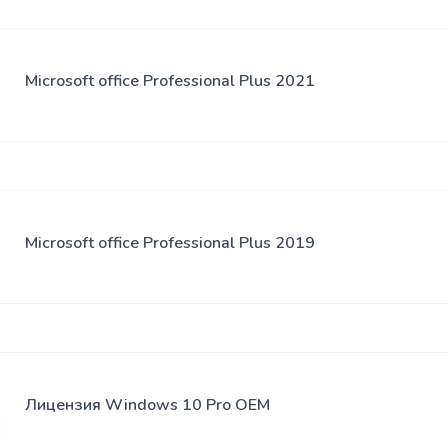
Spreylar
USB-
Klaviaturalar
hablar
Microsoft office Professional Plus 2021
Sichqoncha
SSD xotira
bilan
klaviaturalar
Adapterlar
Sumkalar
Klaviatura
Microsoft office Professional Plus 2019
stikerlari
Naushniklar
Sichqoncha
yostiqchalari
Лицензия Windows 10 Pro OEM