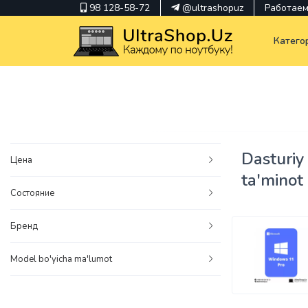
98 128-58-72
@ultrashopuz
Работаем 
Катего
pavilion
kindle
Dasturiy
Цена
envy
ta'minot
Состояние
Hp
thinkpad
Бренд
Model bo'yicha ma'lumot