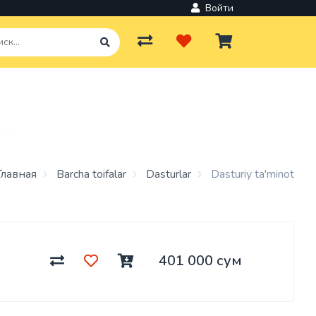
Войти
Главная
Barcha toifalar
Dasturlar
Dasturiy ta'minot
401 000 сум