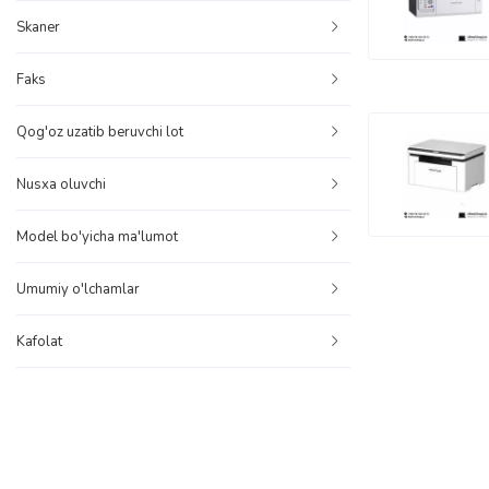
Skaner
Faks
Qog'oz uzatib beruvchi lot
Nusxa oluvchi
Model bo'yicha ma'lumot
Umumiy o'lchamlar
Kafolat