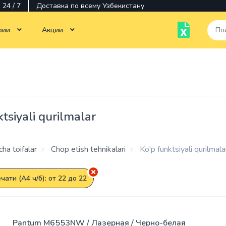
24 / 7
Доставка по всему Узбекистану
рии
Акции
Тотальная распродажа
Monobloklar
Kompyuterlar texnikasi
Noutbuklar
Chop etish tehnikalari
Siyoh
Ko'p
Monitorlar
Monitorlar
tsiyali qurilmalar
funktsiyali
qurilmalar
Dasturiy
Dasturlar
ta'minot
Kartridjlar
ha toifalar
Chop etish tehnikalari
Ko'p funktsiyali qurilmala
Aksessuarlar
Sisqonchalar
Printerlar
чати (А4 ч/б): от 22 до 22
Operativ
Komponentlar
Stiluslar
xotira
Pantum M6553NW / Лазерная / Черно-белая
Kabellar