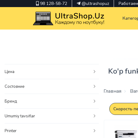
98 128-58-72
@ultrashopuz
Работаем 
Катего
pavilion
kindle
Ko'p funk
Цена
envy
Состояние
Hp
Главная
Barc
thinkpad
Бренд
Скорость пе
Umumiy tavsiflar
Printer