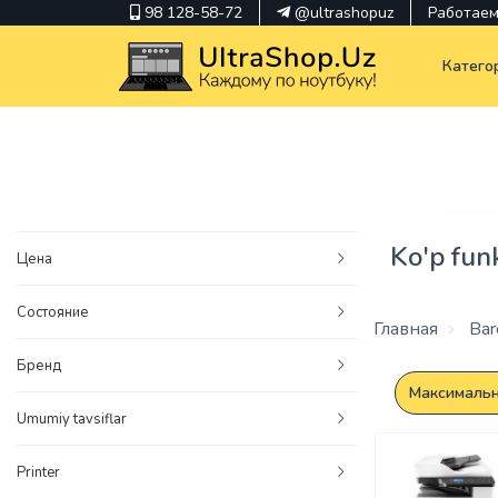
98 128-58-72
@ultrashopuz
Работаем 
Катего
pavilion
kindle
Ko'p funk
Цена
envy
Состояние
Hp
Главная
Barc
thinkpad
Бренд
Максимальн
Umumiy tavsiflar
Printer