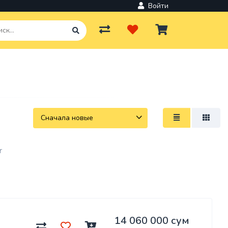
Войти
r
14 060 000 сум