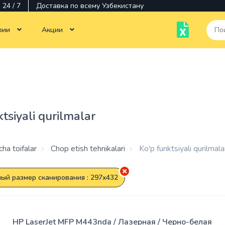
24 / 7
Доставка по всему Узбекистану
рии
Акции
Тотальная распродажа
Monobloklar
Kompyuterlar texnikasi
Noutbuklar
Chop etish tehnikalari
Siyoh
Ko'p
Monitorlar
Monitorlar
tsiyali qurilmalar
funktsiyali
qurilmalar
Dasturiy
Dasturlar
ta'minot
Kartridjlar
ha toifalar
Chop etish tehnikalari
Ko'p funktsiyali qurilmala
Aksessuarlar
Sisqonchalar
Printerlar
ый размер сканирования : 297x432
Operativ
Komponentlar
Stiluslar
xotira
HP LaserJet MFP M443nda / Лазерная / Черно-белая
Kabellar