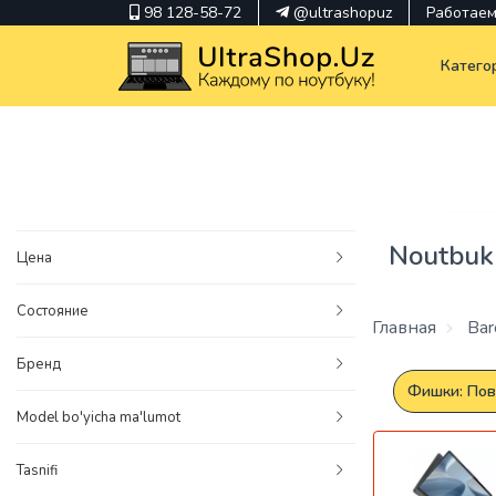
98 128-58-72
@ultrashopuz
Работаем 
Катего
pavilion
kindle
Noutbuk
Цена
envy
Состояние
Hp
Главная
Barc
thinkpad
Бренд
Фишки: Пов
Model bo'yicha ma'lumot
Tasnifi