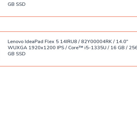
Spreylar
GB SSD
USB-
Klaviaturalar
hablar
Sichqoncha
SSD xotira
bilan
Lenovo IdeaPad Flex 5 14IRU8 / 82Y00004RK / 14.0"
klaviaturalar
WUXGA 1920x1200 IPS / Core™ i5-1335U / 16 GB / 25
Adapterlar
GB SSD
Sumkalar
Klaviatura
stikerlari
Naushniklar
Sichqoncha
yostiqchalari