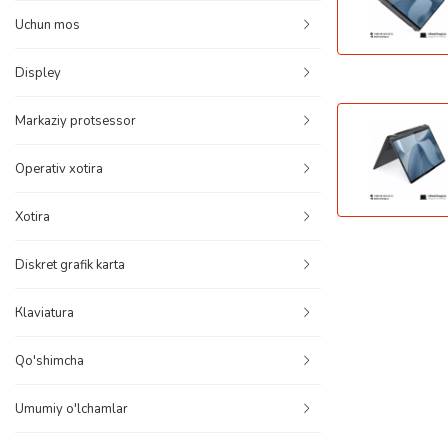
Uchun mos
Displey
Markaziy protsessor
Operativ xotira
Xotira
Diskret grafik karta
Кlaviatura
Qo'shimcha
Umumiy o'lchamlar