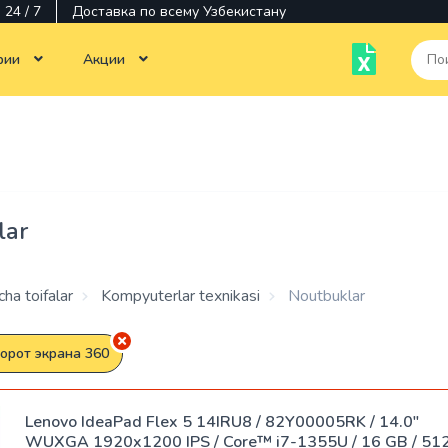
24 / 7
Доставка по всему Узбекистану
рии
Акции
Тотальная распродажа
Monobloklar
Kompyuterlar texnikasi
Noutbuklar
Chop etish tehnikalari
Siyoh
Ko'p
Monitorlar
Monitorlar
lar
funktsiyali
qurilmalar
Dasturiy
Dasturlar
ta'minot
Kartridjlar
ha toifalar
Kompyuterlar texnikasi
Noutbuklar
Aksessuarlar
Sisqonchalar
Printerlar
орот экрана 360
Operativ
Komponentlar
Stiluslar
xotira
Lenovo IdeaPad Flex 5 14IRU8 / 82Y00005RK / 14.0"
WUXGA 1920x1200 IPS / Core™ i7-1355U / 16 GB / 51
Kabellar