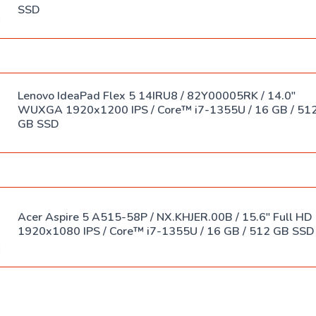
Spreylar
SSD
USB-
Klaviaturalar
hablar
Sichqoncha
SSD xotira
bilan
Lenovo IdeaPad Flex 5 14IRU8 / 82Y00005RK / 14.0"
klaviaturalar
WUXGA 1920x1200 IPS / Core™ i7-1355U / 16 GB / 51
Adapterlar
GB SSD
Sumkalar
Klaviatura
stikerlari
Naushniklar
Acer Aspire 5 A515-58P / NX.KHJER.00B / 15.6" Full HD
1920x1080 IPS / Core™ i7-1355U / 16 GB / 512 GB SSD
Sichqoncha
yostiqchalari