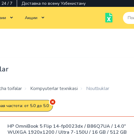
24 / 7
Доставка по всему Узбекистану
рии
Акции
Тотальная распродажа
Monobloklar
Kompyuterlar texnikasi
Noutbuklar
Chop etish tehnikalari
Siyoh
Ko'p
Monitorlar
Monitorlar
lar
funktsiyali
qurilmalar
Dasturiy
Dasturlar
ta'minot
Kartridjlar
ha toifalar
Kompyuterlar texnikasi
Noutbuklar
Aksessuarlar
Sisqonchalar
Printerlar
я частота: от 5.0 до 5.0
Operativ
Komponentlar
Stiluslar
xotira
HP OmniBook 5 Flip 14-fp0023dx / B86Q7UA / 14.0"
WUXGA 1920x1200 / Ultra 7-150U / 16 GB / 512 GB
Kabellar