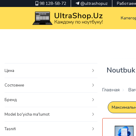
98 128-58-72
@ultrashopuz
Работаем 
Катего
pavilion
kindle
Noutbuk
Цена
envy
Состояние
Hp
Главная
Barc
thinkpad
Бренд
Максимальна
Model bo'yicha ma'lumot
Tasnifi