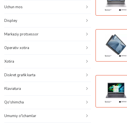
Uchun mos
Displey
Markaziy protsessor
Operativ xotira
Xotira
Diskret grafik karta
Кlaviatura
Qo'shimcha
Umumiy o'lchamlar