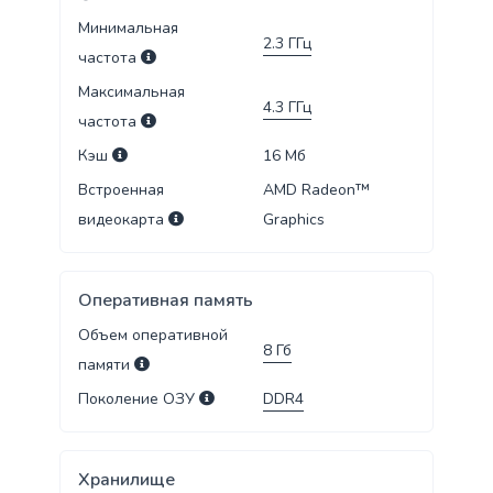
Минимальная
2.3
ГГц
частота
Максимальная
4.3
ГГц
частота
Кэш
16
Мб
Встроенная
AMD Radeon™
видеокарта
Graphics
Оперативная память
Объем оперативной
8
Гб
памяти
Поколение ОЗУ
DDR4
Хранилище