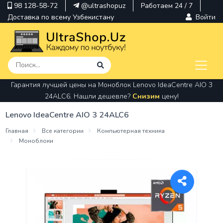
98 128-58-72
@ultrashopuz
Работаем 24 / 7
Доставка по всему Узбекистану
Войти
Гарантия лучшей цены на Моноблок Lenovo IdeaCentre AIO 3
pavilion
24ALC6. Нашли дешевле?
Снизим
цену!
kindle
Lenovo IdeaCentre AIO 3 24ALC6
envy
Главная
Все категории
Компьютерная техника
Моноблоки
Hp
thinkpad