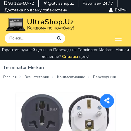
98 128-58-72
@ultrashopuz
Работаем 24 / 7
Доставка по всему Узбекистану
Войти
Гарантия лучшей цены на Переходник Terminator Merkan . Нашли
pavilion
дешевле?
Снизим
цену!
kindle
Terminator Merkan
envy
Главная
Все категории
Комплектующие
Переходники
Hp
thinkpad