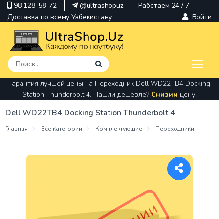
98 128-58-72
@ultrashopuz
Работаем 24 / 7
Доставка по всему Узбекистану
Войти
Гарантия лучшей цены на Переходник Dell WD22TB4 Docking
pavilion
Station Thunderbolt 4. Нашли дешевле?
Снизим
цену!
kindle
Dell WD22TB4 Docking Station Thunderbolt 4
envy
Главная
Все категории
Комплектующие
Переходники
Hp
thinkpad