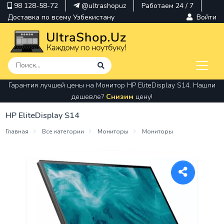
98 128-58-72
@ultrashopuz
Работаем 24 / 7
Доставка по всему Узбекистану
Войти
Гарантия лучшей цены на Монитор HP EliteDisplay S14. Нашли
pavilion
дешевле?
Снизим
цену!
kindle
HP EliteDisplay S14
envy
Главная
Все категории
Мониторы
Мониторы
Hp
thinkpad