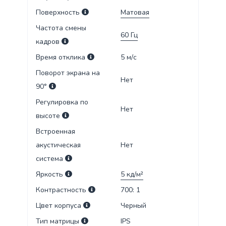
Поверхность
Матовая
Частота смены
60
Гц
кадров
Время отклика
5
м/c
Поворот экрана на
Нет
90°
Регулировка по
Нет
высоте
Встроенная
акустическая
Нет
система
Яркость
5
кд/м²
Контрастность
700: 1
Цвет корпуса
Черный
Тип матрицы
IPS