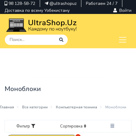
98 128-58-72
@ultrashopuz
Работаем 24 / 7
Доставка по всему Узбекистану
Войти
pavilion
kindle
envy
Моноблоки
Hp
thinkpad
Главная
Все категории
Компьютерная техника
Моноблоки
Фильтр
Сортировка