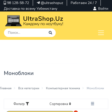
98 128-58-72
@ultrashopuz
Работаем 24 / 7
Доставка по всему Узбекистану
Войти
pavilion
kindle
envy
Моноблоки
Hp
thinkpad
Главная
Все категории
Компьютерная техника
Моноблоки
Фильтр
Сортировка