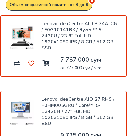
Объем оперативной памяти : от 8 до 8
Lenovo IdeaCentre AIO 3 24ALC6
/ F0G10141RK / Ryzen™ 5-
7430U / 23.8" Full HD
1920x1080 IPS / 8 GB / 512 GB
SSD
7 767 000 сум
от 777 000 сум / мес.
Lenovo IdeaCentre AIO 27IRH9 /
F0HM005GRU / Core™ i5-
13420H / 27" Full HD
1920x1080 IPS / 8 GB / 512 GB
SSD
9 735 000 сум