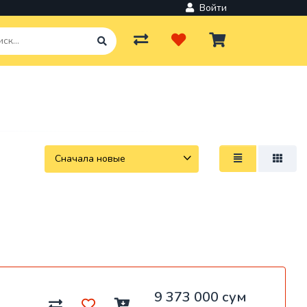
Войти
ров и
льное
вки
9 373 000 сум