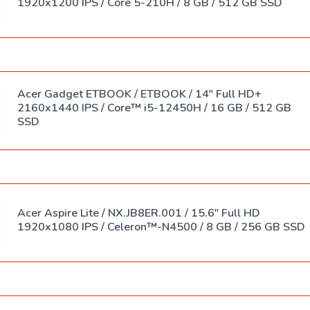
Спреи
1920x1200 IPS / Core 5-210H / 8 GB / 512 GB SSD
USB-хабы
Клавиатура
SSD
Клавиатура
накопители
с мышью
Acer Gadget ETBOOK / ETBOOK / 14" Full HD+
2160x1440 IPS / Core™ i5-12450H / 16 GB / 512 GB
Переходники
Сумки
SSD
Наклейки
Наушники
Acer Aspire Lite / NX.JB8ER.001 / 15.6" Full HD
1920x1080 IPS / Celeron™-N4500 / 8 GB / 256 GB SSD
Коврики