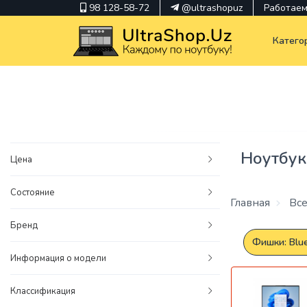
98 128-58-72
@ultrashopuz
Работаем 
Катего
pavilion
kindle
Ноутбук
Цена
envy
Состояние
Hp
Главная
Все
thinkpad
Бренд
Фишки: Blue
Информация о модели
Классификация