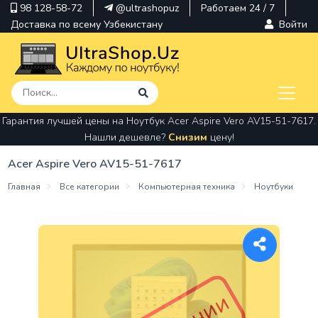
98 128-58-72
@ultrashopuz
Работаем 24 / 7
Доставка по всему Узбекистану
Войти
Гарантия лучшей цены на Ноутбук Acer Aspire Vero AV15-51-7617.
pavilion
Нашли дешевле?
Снизим
цену!
kindle
Acer Aspire Vero AV15-51-7617
envy
Главная
Все категории
Компьютерная техника
Ноутбуки
Hp
thinkpad