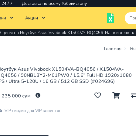
24 / 7
Доставка по всему Узбекистану
рии
Акции
й цены на Ноутбук Asus Vivobook X1504VA-BQ4056. Нашли дешев
Тотальная распродажа
Моноблоки
Компьютерная техника
Тонер для принте
Главная
Вс
Ноутбуки
Офисная техника
МФУ
Многофункциона
Мониторы
Мониторы
оутбук Asus Vivobook X1504VA-BQ4056 / X1504VA-
устройство
Q4056 / 90NB13Y2-M01PW0 / 15.6" Full HD 1920x1080
Картриджи,
PS / Ultra 5-120U / 16 GB / 512 GB SSD (#024696)
Программное
Программы
печатающие голо
обеспечение
 235 000 сум
Принтер
Аксессуары
Мышки
VIP скидки для VIP клиентов
Оперативная
Комплектующие
Стилусы
память
Кабеля