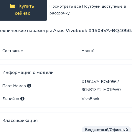
Спреи
Купить
Посмотреть все Ноутбуки доступные в
сейчас
рассрочку
USB-хабы
Клавиатура
SSD
Клавиатура
ехнические параметры
Asus Vivobook X1504VA-BQ4056
накопители
с мышью
Переходники
Сумки
Состояние
Новый
Наклейки
Информация о модели
Наушники
X1504VA-BQ4056 /
Парт Номер
90NB13Y2-M01PW0
Коврики
Линейка
VivoBook
Классификация
Бюджетный/Офисный