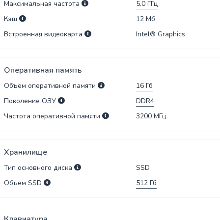
Максимальная частота
5.0
ГГц
Кэш
12
Мб
Встроенная видеокарта
Intel® Graphics
Оперативная память
Объем оперативной памяти
16
Гб
Поколение ОЗУ
DDR4
Частота оперативной памяти
3200
МГц
Хранилище
Тип основного диска
SSD
Объем SSD
512
Гб
Клавиатура