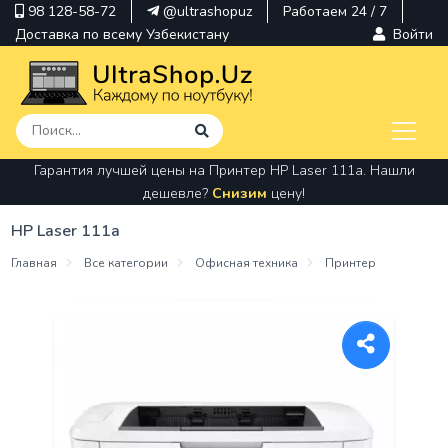
98 128-58-72
@ultrashopuz
Работаем 24 / 7
Доставка по всему Узбекистану
Войти
Гарантия лучшей цены на Принтер HP Laser 111a. Нашли
pavilion
дешевле?
Снизим
цену!
kindle
HP Laser 111a
envy
Главная
Все категории
Офисная техника
Принтер
Hp
thinkpad