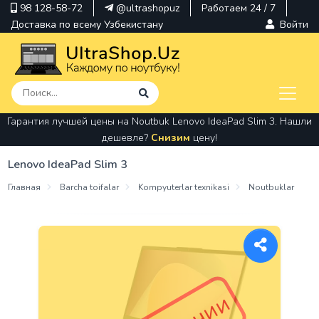
98 128-58-72
@ultrashopuz
Работаем 24 / 7
Доставка по всему Узбекистану
Войти
Гарантия лучшей цены на Noutbuk Lenovo IdeaPad Slim 3. Нашли
pavilion
дешевле?
Снизим
цену!
kindle
Lenovo IdeaPad Slim 3
envy
Главная
Barcha toifalar
Kompyuterlar texnikasi
Noutbuklar
Hp
thinkpad