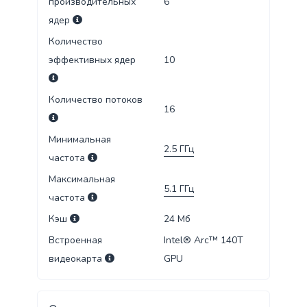
производительных
6
ядер
Количество
эффективных ядер
10
Количество потоков
16
Минимальная
2.5
ГГц
частота
Максимальная
5.1
ГГц
частота
Кэш
24
Мб
Встроенная
Intel® Arc™ 140T
видеокарта
GPU