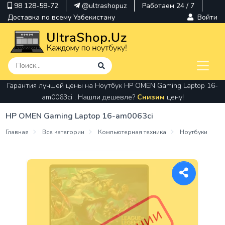
98 128-58-72
@ultrashopuz
Работаем 24 / 7
Доставка по всему Узбекистану
Войти
Гарантия лучшей цены на Ноутбук HP OMEN Gaming Laptop 16-
pavilion
am0063ci . Нашли дешевле?
Снизим
цену!
kindle
HP OMEN Gaming Laptop 16-am0063ci
envy
Главная
Все категории
Компьютерная техника
Ноутбуки
Hp
thinkpad