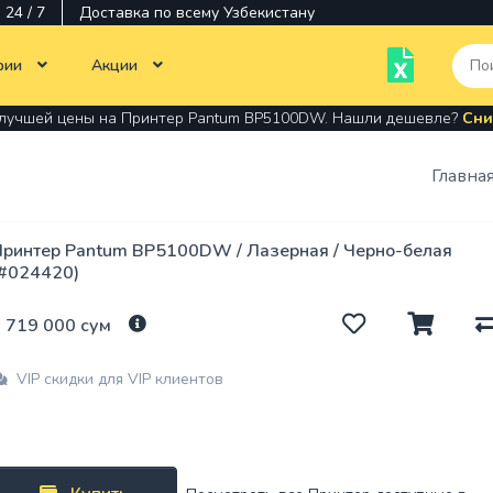
24 / 7
Доставка по всему Узбекистану
рии
Акции
 лучшей цены на Принтер Pantum BP5100DW. Нашли дешевле?
Сни
Тотальная распродажа
Моноблоки
Компьютерная техника
Тонер для принте
Главна
Ноутбуки
Офисная техника
МФУ
Многофункциона
Мониторы
Мониторы
ринтер Pantum BP5100DW / Лазерная / Черно-белая
устройство
(#024420)
Картриджи,
Программное
Программы
печатающие голо
обеспечение
 719 000 сум
Принтер
Аксессуары
Мышки
VIP скидки для VIP клиентов
Оперативная
Комплектующие
Стилусы
память
Кабеля