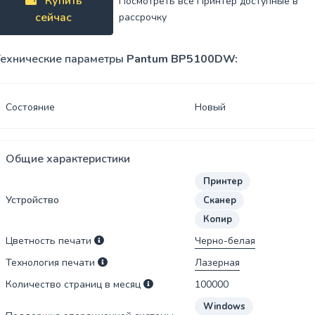
Купить
Спреи
Посмотреть все Принтер доступные в
сейчас
рассрочку
USB-хабы
Клавиатура
ехнические параметры
Pantum BP5100DW:
SSD
Клавиатура
накопители
с мышью
Состояние
Новый
Переходники
Сумки
Наклейки
Общие характеристики
Принтер
Наушники
Устройство
Сканер
Копир
Коврики
Цветность печати
Черно-белая
Технология печати
Лазерная
Количество страниц в месяц
100000
Windows