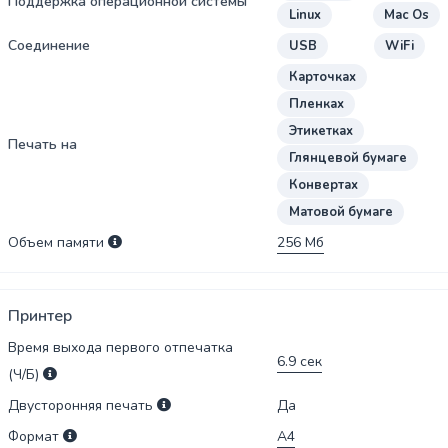
Поддержка операционной системы
Linux
Mac Os
Соединение
USB
WiFi
Карточках
Пленках
Этикетках
Печать на
Глянцевой бумаге
Конвертах
Матовой бумаге
Объем памяти
256
Мб
Принтер
Время выхода первого отпечатка
6.9
сек
(Ч/Б)
Двусторонняя печать
Да
Формат
А4