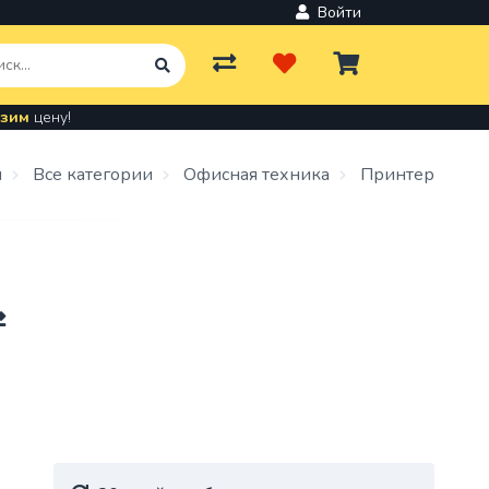
Войти
зим
цену!
ров и
я
Все категории
Офисная техника
Принтер
льное
вки