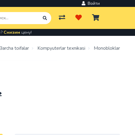
Войти
е?
Снизим
цену!
Barcha toifalar
Kompyuterlar texnikasi
Monobloklar