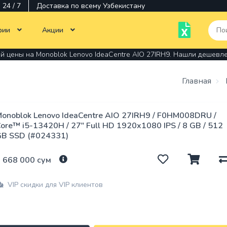
24 / 7
Доставка по всему Узбекистану
рии
Акции
й цены на Monoblok Lenovo IdeaCentre AIO 27IRH9. Нашли дешевл
Тотальная распродажа
Monobloklar
Kompyuterlar texnikasi
Главная
Noutbuklar
Chop etish tehnikalari
Siyoh
Ko'p
Monitorlar
Monitorlar
onoblok Lenovo IdeaCentre AIO 27IRH9 / F0HM008DRU /
funktsiyali
ore™ i5-13420H / 27" Full HD 1920x1080 IPS / 8 GB / 512
qurilmalar
GB SSD (#024331)
Dasturiy
Dasturlar
ta'minot
Kartridjlar
 668 000 сум
Aksessuarlar
Sisqonchalar
Printerlar
VIP скидки для VIP клиентов
Operativ
Komponentlar
Stiluslar
xotira
Kabellar