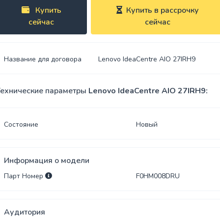
Spreylar
Купить
Купить в рассрочку
сейчас
сейчас
USB-
Klaviaturalar
hablar
Sichqoncha
SSD xotira
bilan
Название для договора
Lenovo IdeaCentre AIO 27IRH9
klaviaturalar
Adapterlar
Sumkalar
ехнические параметры
Lenovo IdeaCentre AIO 27IRH9:
Klaviatura
stikerlari
Состояние
Новый
Naushniklar
Информация о модели
Sichqoncha
yostiqchalari
Парт Номер
F0HM008DRU
Аудитория