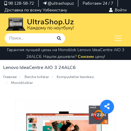
98 128-58-72
@ultrashopuz
Работаем 24 / 7
Доставка по всему Узбекистану
Войти
Гарантия лучшей цены на Monoblok Lenovo IdeaCentre AIO 3
pavilion
24ALC6. Нашли дешевле?
Снизим
цену!
kindle
Lenovo IdeaCentre AIO 3 24ALC6
envy
Главная
Barcha toifalar
Kompyuterlar texnikasi
Monobloklar
Hp
thinkpad