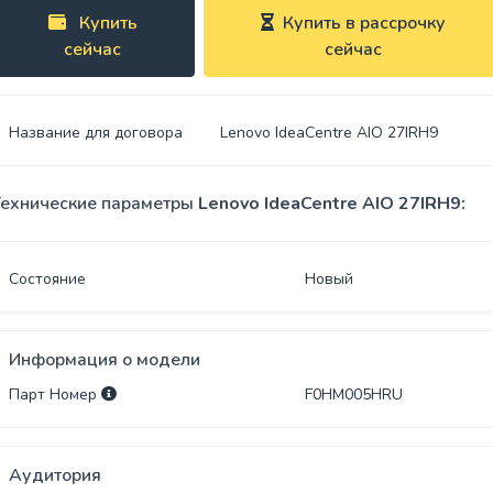
Spreylar
Купить
Купить в рассрочку
сейчас
сейчас
USB-
Klaviaturalar
hablar
Sichqoncha
SSD xotira
bilan
Название для договора
Lenovo IdeaCentre AIO 27IRH9
klaviaturalar
Adapterlar
Sumkalar
ехнические параметры
Lenovo IdeaCentre AIO 27IRH9:
Klaviatura
stikerlari
Состояние
Новый
Naushniklar
Информация о модели
Sichqoncha
yostiqchalari
Парт Номер
F0HM005HRU
Аудитория