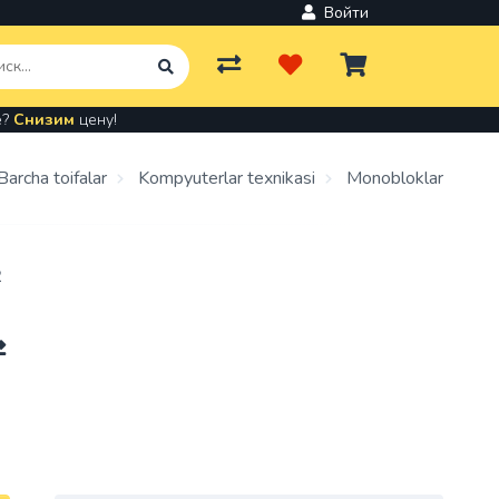
Войти
е?
Снизим
цену!
Barcha toifalar
Kompyuterlar texnikasi
Monobloklar
2