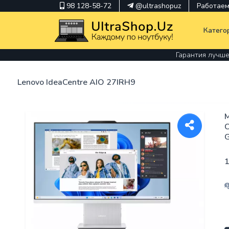
98 128-58-72
@ultrashopuz
Работаем 
Катего
Гарантия лучше
Lenovo IdeaCentre AIO 27IRH9
pavilion
kindle
M
C
envy
Hp
1
thinkpad