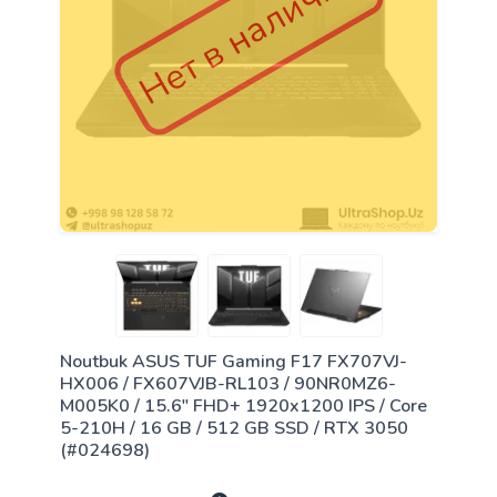
Нет в наличии
Noutbuk ASUS TUF Gaming F17 FX707VJ-
HX006 / FX607VJB-RL103 / 90NR0MZ6-
M005K0 / 15.6" FHD+ 1920x1200 IPS / Core
5-210H / 16 GB / 512 GB SSD / RTX 3050
(#024698)