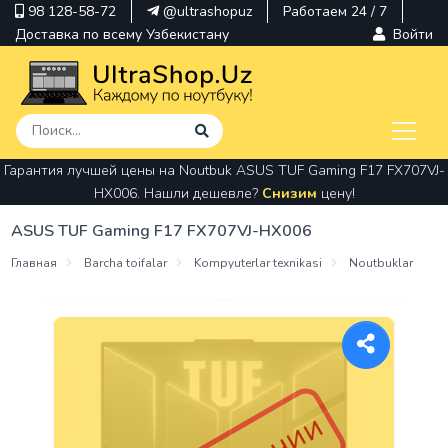
98 128-58-72
@ultrashopuz
Работаем 24 / 7
Доставка по всему Узбекистану
Войти
Гарантия лучшей цены на Noutbuk ASUS TUF Gaming F17 FX707VJ-
pavilion
HX006. Нашли дешевле?
Снизим
цену!
kindle
ASUS TUF Gaming F17 FX707VJ-HX006
envy
Главная
Barcha toifalar
Kompyuterlar texnikasi
Noutbuklar
Hp
thinkpad