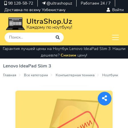
98 128-58-72
@ultrashopuz
Работаем 24 / 7
Доставка по всему Узбекистану
Войти
Гарантия лучшей цены на Ноутбук Lenovo IdeaPad Slim 3. Нашли
pavilion
дешевле?
Снизим
цену!
kindle
Lenovo IdeaPad Slim 3
envy
Главная
Все категории
Компьютерная техника
Ноутбуки
Hp
thinkpad